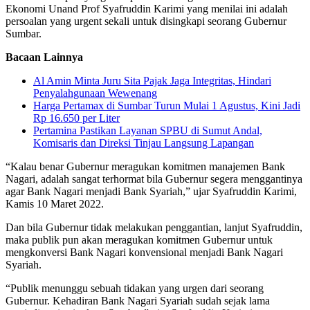
Ekonomi Unand Prof Syafruddin Karimi yang menilai ini adalah
persoalan yang urgent sekali untuk disingkapi seorang Gubernur
Sumbar.
Bacaan Lainnya
Al Amin Minta Juru Sita Pajak Jaga Integritas, Hindari
Penyalahgunaan Wewenang
Harga Pertamax di Sumbar Turun Mulai 1 Agustus, Kini Jadi
Rp 16.650 per Liter
Pertamina Pastikan Layanan SPBU di Sumut Andal,
Komisaris dan Direksi Tinjau Langsung Lapangan
“Kalau benar Gubernur meragukan komitmen manajemen Bank
Nagari, adalah sangat terhormat bila Gubernur segera menggantinya
agar Bank Nagari menjadi Bank Syariah,” ujar Syafruddin Karimi,
Kamis 10 Maret 2022.
Dan bila Gubernur tidak melakukan penggantian, lanjut Syafruddin,
maka publik pun akan meragukan komitmen Gubernur untuk
mengkonversi Bank Nagari konvensional menjadi Bank Nagari
Syariah.
“Publik menunggu sebuah tidakan yang urgen dari seorang
Gubernur. Kehadiran Bank Nagari Syariah sudah sejak lama