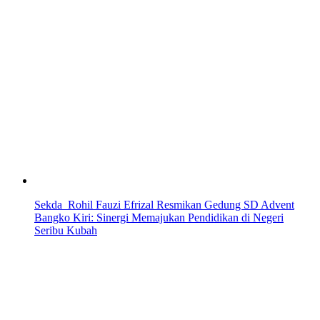
Sekda Rohil Fauzi Efrizal Resmikan Gedung SD Advent
Bangko Kiri: Sinergi Memajukan Pendidikan di Negeri
Seribu Kubah