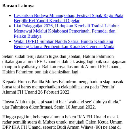
Bacaan Lainnya
Lestarikan Budaya Minangkabau, Festival Sipak Rago Piala
Bergilir Evi Yandri Kembali Digelar
Liat Pulaggaijat 2026, Hidupkan Kembali Tradisi Leluhur
Mentawai Melalui Kolaborasi Pemerintah, Pemuda, dan
Pelaku Budaya
Wakil DPRD Sumbar Nanda Satria: Bundo Kanduang
Benteng Utama Pembentukan Karakter Generasi Muda
Selain sudah teruji dalam tugas dan jabatan, Hakim Fahmiron
dikalangan alumni FH Unand sudah tak asing lagi baik soal gagasan
maupun loyalitasnya. Bahkan royalitas untuk Alumni FH Unand,
Hakim Fahmiron pun tak disanksikan lagi.
Kepada Humas Panitia Mubes Fahmiron mengabarkan siap masuk
bursa tapi harus memperhatikan elaktabilitasnya pada ‘Pemilu’
Alumni FH Unand 26 Februari 2022.
“Insya Allah maju, tapi saat ini biar ‘wait and see’ dulu ya dinda,”
ujar Fahmiron dikonfirmasi, Senin 10 Januari 2022.
Hingga pagi ini, beberapa alumnu beken IKA FH Unand masuk
radar pemilik suara di Mubes untuk. majujadi Calon Ketua Umum
DPP IKA FH Unand, seperti; Budi Arman Wijaya (90) pejabat di