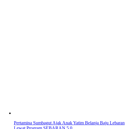
Pertamina Sumbagut Ajak Anak Yatim Belanja Baju Lebaran
Lewat Program SEBARAN 5.0