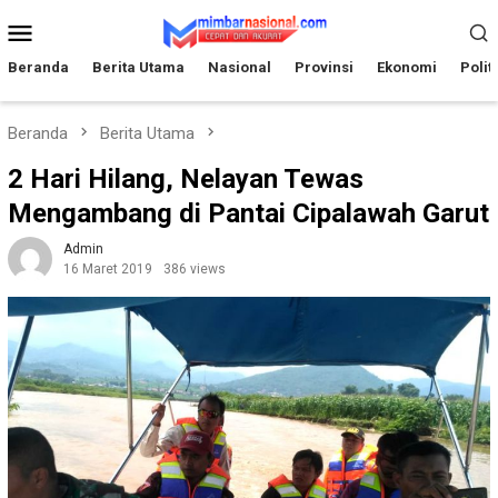
Loncat
Menu
ke
Mobile
konten
Beranda
Berita Utama
Nasional
Provinsi
Ekonomi
Polit
Beranda
Berita Utama
2 Hari Hilang, Nelayan Tewas
Mengambang di Pantai Cipalawah Garut
Admin
16 Maret 2019
386 views