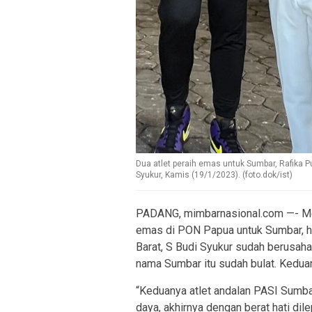
Dua atlet peraih emas untuk Sumbar, Rafika 
Syukur, Kamis (19/1/2023). (foto.dok/ist)
PADANG, mimbarnasional.com —- Mer
emas di PON Papua untuk Sumbar, h
Barat, S Budi Syukur sudah berusah
nama Sumbar itu sudah bulat. Keduan
“Keduanya atlet andalan PASI Sumba
daya, akhirnya dengan berat hati dil