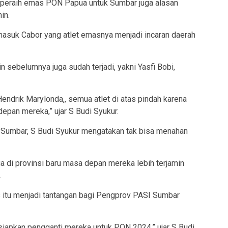
t peraih emas PON Papua untuk Sumbar juga alasan
in.
rmasuk Cabor yang atlet emasnya menjadi incaran daerah
ain sebelumnya juga sudah terjadi, yakni Yasfi Bobi,
 Hendrik Marylonda,, semua atlet di atas pindah karena
epan mereka,” ujar S Budi Syukur.
Sumbar, S Budi Syukur mengatakan tak bisa menahan
di provinsi baru masa depan mereka lebih terjamin
.
s itu menjadi tantangan bagi Pengprov PASI Sumbar
ersiapkan pengganti mereka untuk PON 2024,” ujar S Budi