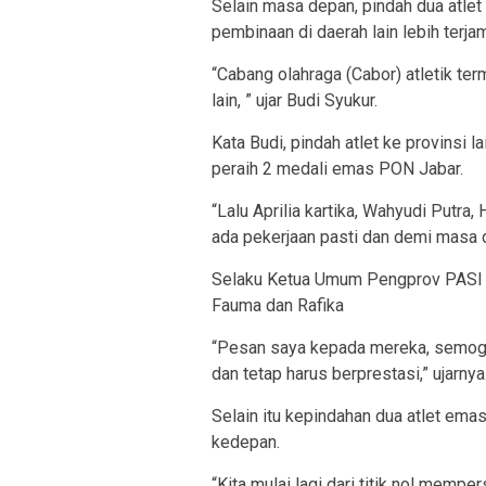
Selain masa depan, pindah dua atle
pembinaan di daerah lain lebih terjam
“Cabang olahraga (Cabor) atletik te
lain, ” ujar Budi Syukur.
Kata Budi, pindah atlet ke provinsi l
peraih 2 medali emas PON Jabar.
“Lalu Aprilia kartika, Wahyudi Putra,
ada pekerjaan pasti dan demi masa d
Selaku Ketua Umum Pengprov PASI 
Fauma dan Rafika
“Pesan saya kepada mereka, semoga 
dan tetap harus berprestasi,” ujarnya
Selain itu kepindahan dua atlet ema
kedepan.
“Kita mulai lagi dari titik nol memp