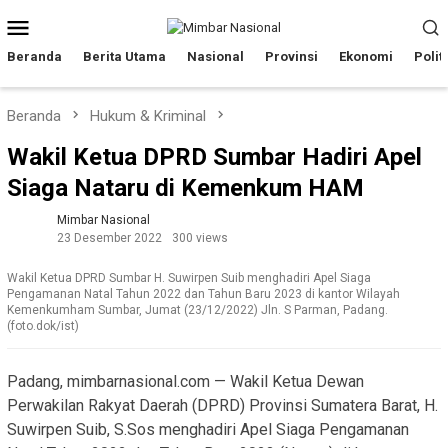
Loncat
Menu
ke
Mobile
konten
Beranda
Berita Utama
Nasional
Provinsi
Ekonomi
Polit
Beranda
Hukum & Kriminal
Wakil Ketua DPRD Sumbar Hadiri Apel
Siaga Nataru di Kemenkum HAM
Mimbar Nasional
23 Desember 2022
300 views
Wakil Ketua DPRD Sumbar H. Suwirpen Suib menghadiri Apel Siaga
Pengamanan Natal Tahun 2022 dan Tahun Baru 2023 di kantor Wilayah
Kemenkumham Sumbar, Jumat (23/12/2022) Jln. S Parman, Padang.
(foto.dok/ist)
Padang, mimbarnasional.com — Wakil Ketua Dewan
Perwakilan Rakyat Daerah (DPRD) Provinsi Sumatera Barat, H.
Suwirpen Suib, S.Sos menghadiri Apel Siaga Pengamanan