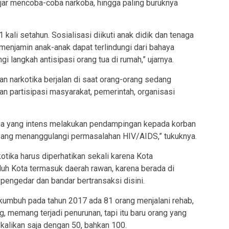
ajar mencoba-coba narkoba, hingga paling buruknya
1 kali setahun. Sosialisasi diikuti anak didik dan tenaga
k menjamin anak-anak dapat terlindungi dari bahaya
ngi langkah antisipasi orang tua di rumah,” ujarnya.
n narkotika berjalan di saat orang-orang sedang
n partisipasi masyarakat, pemerintah, organisasi
ga yang intens melakukan pendampingan kepada korban
yang menanggulangi permasalahan HIV/AIDS,” tukuknya.
tika harus diperhatikan sekali karena Kota
h Kota termasuk daerah rawan, karena berada di
 pengedar dan bandar bertransaksi disini.
yakumbuh pada tahun 2017 ada 81 orang menjalani rehab,
, memang terjadi penurunan, tapi itu baru orang yang
 kalikan saja dengan 50, bahkan 100.