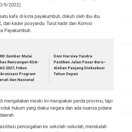
0/9/2022).
atu kafe di kota payakumbuh, diikuti oleh ibu-ibu
 dan kader posyandu. Turut hadir dari Komisi
ta Payakumbuh.
RD Sumbar Mulai
Doni Harsiva Yandra
has Rancangan KUA-
Pastikan Jalan Pasar Baru–
AS 2027, Fokus
Alahan Panjang Dieksekusi
nkronisasi Program
Tahun Depan
erah dan Nasional
 mengatakan meski ini merupakan perda provinsi, tapi
oduk hukum yang diakui negara dan ada nuansa pidana
 daerah.
 fasilitasi pencegahan ke sekolah-sekolah, merekalah