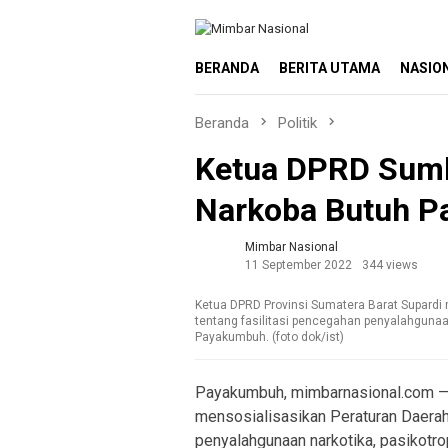
Loncat
ke
konten
BERANDA
BERITA UTAMA
NASIO
Beranda
Politik
Ketua DPRD Sumb
Narkoba Butuh Pa
Mimbar Nasional
11 September 2022
344 views
Ketua DPRD Provinsi Sumatera Barat Supardi
tentang fasilitasi pencegahan penyalahgunaan 
Payakumbuh. (foto dok/ist)
Payakumbuh, mimbarnasional.com — 
mensosialisasikan Peraturan Daera
penyalahgunaan narkotika, pasikotrop